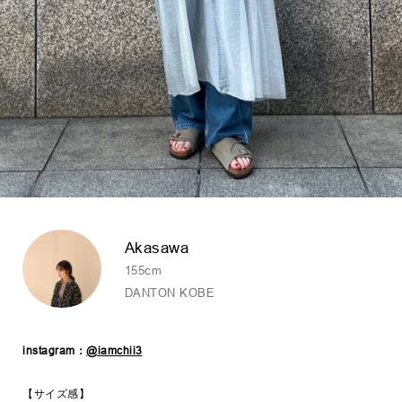
Akasawa
155cm
DANTON KOBE
instagram：
@iamchii3
【サイズ感】