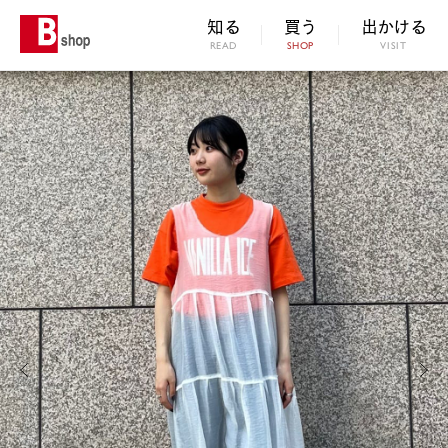
知る
買う
出かける
READ
SHOP
VISIT