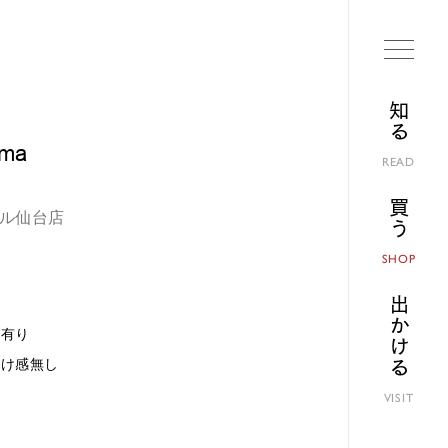
知る
ama
READ
買う
パル仙台店
SHOP
出かける
感有り
すけ感無し
VISIT