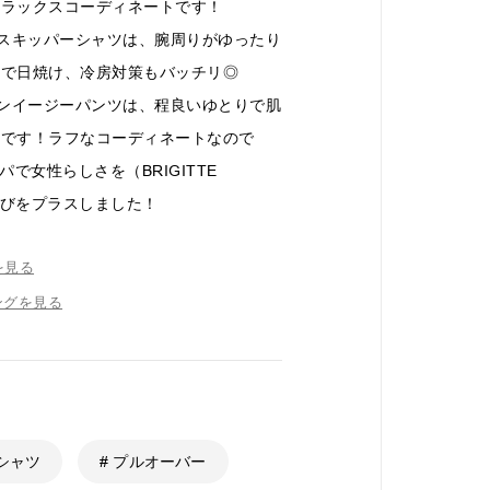
リラックスコーディネートです！
re)リネンスキッパーシャツは、腕周りがゆったり
袖で日焼け、冷房対策もバッチリ◎
レーヨンイージーパンツは、程良いゆとりで肌
群です！ラフなコーディネートなので
ッパで女性らしさを（BRIGITTE
遊びをプラスしました！
を見る
ングを見る
 シャツ
# プルオーバー