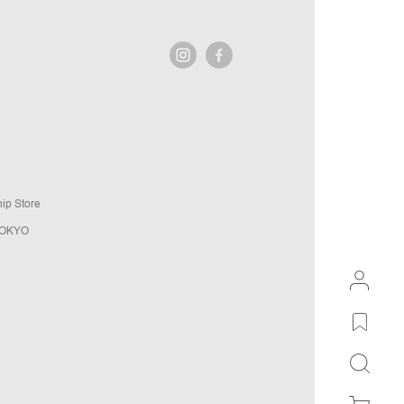
ip Store
TOKYO