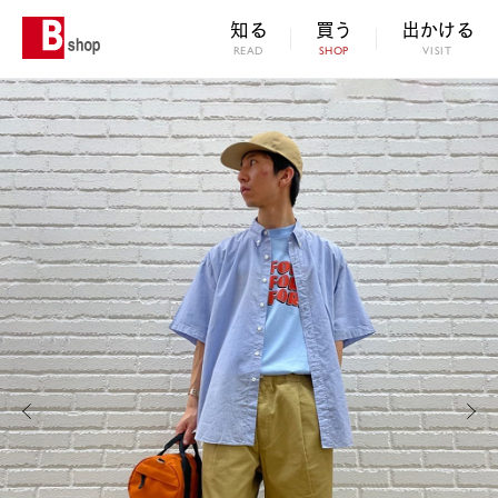
知る
買う
出かける
READ
SHOP
VISIT