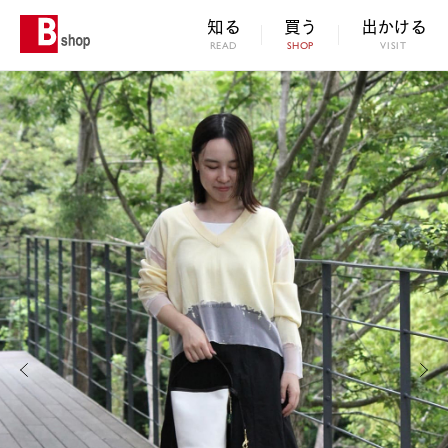
知る
買う
出かける
READ
SHOP
VISIT