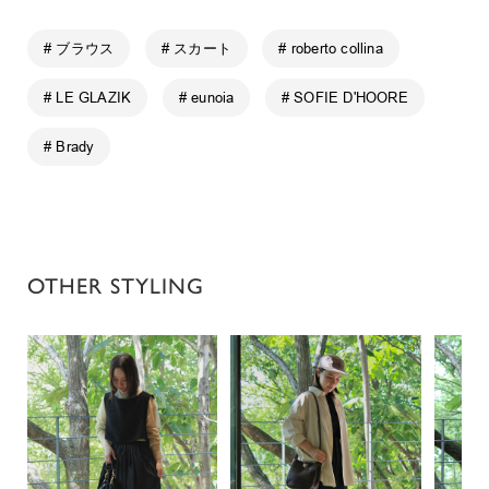
# ブラウス
# スカート
# roberto collina
# LE GLAZIK
# eunoia
# SOFIE D'HOORE
# Brady
OTHER STYLING