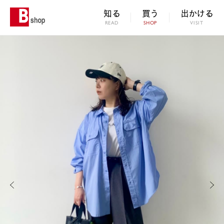
知る
買う
出かける
READ
SHOP
VISIT