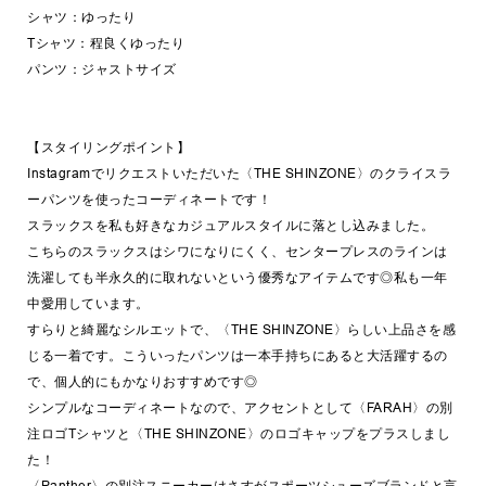
シャツ：ゆったり
Tシャツ：程良くゆったり
パンツ：ジャストサイズ
【スタイリングポイント】
Instagramでリクエストいただいた〈THE SHINZONE〉のクライスラ
ーパンツを使ったコーディネートです！
スラックスを私も好きなカジュアルスタイルに落とし込みました。
こちらのスラックスはシワになりにくく、センタープレスのラインは
洗濯しても半永久的に取れないという優秀なアイテムです◎私も一年
中愛用しています。
すらりと綺麗なシルエットで、〈THE SHINZONE〉らしい上品さを感
じる一着です。こういったパンツは一本手持ちにあると大活躍するの
で、個人的にもかなりおすすめです◎
シンプルなコーディネートなので、アクセントとして〈FARAH〉の別
注ロゴTシャツと〈THE SHINZONE〉のロゴキャップをプラスしまし
た！
〈Panther〉の別注スニーカーはさすがスポーツシューズブランドと言