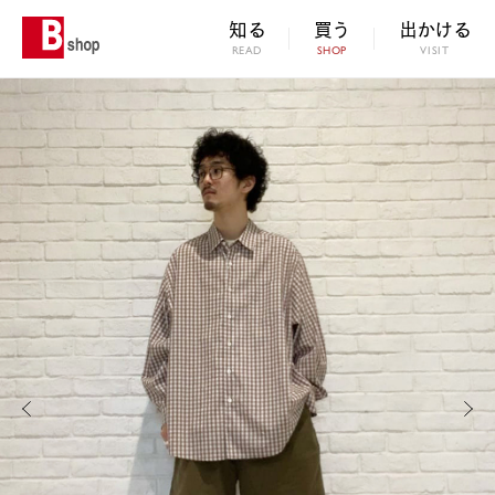
知る
買う
出かける
READ
SHOP
VISIT