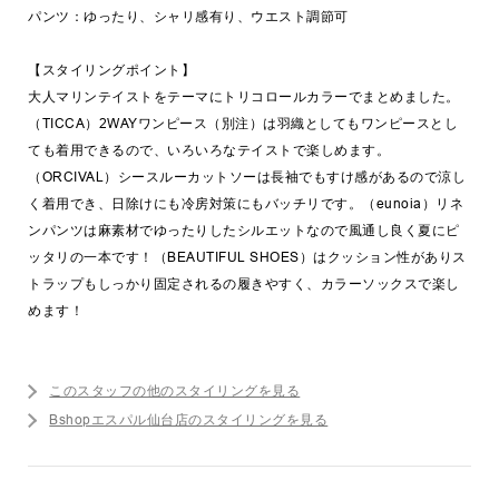
パンツ：ゆったり、シャリ感有り、ウエスト調節可
【スタイリングポイント】
大人マリンテイストをテーマにトリコロールカラーでまとめました。
（TICCA）2WAYワンピース（別注）は羽織としてもワンピースとし
ても着用できるので、いろいろなテイストで楽しめます。
（ORCIVAL）シースルーカットソーは長袖でもすけ感があるので涼し
く着用でき、日除けにも冷房対策にもバッチリです。（eunoia）リネ
ンパンツは麻素材でゆったりしたシルエットなので風通し良く夏にピ
ッタリの一本です！（BEAUTIFUL SHOES）はクッション性がありス
トラップもしっかり固定されるの履きやすく、カラーソックスで楽し
めます！
このスタッフの他のスタイリングを見る
Bshopエスパル仙台店のスタイリングを見る