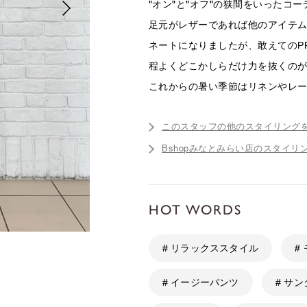
"オン"と"オフ"の狭間をいったコ
足元がレザーであれば他のアイテ
ネートになりましたが、敢えてのP
程よくどこかしらだけ力を抜くの
これからの暑い季節はリネンやレ
このスタッフの他のスタイリング
Bshopみなとみらい店のスタイリ
HOT WORDS
# リラックススタイル
#
# イージーパンツ
# サ