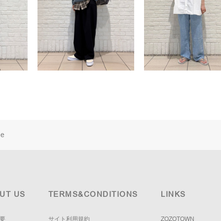
ne
UT US
TERMS&CONDITIONS
LINKS
要
サイト利用規約
ZOZOTOWN