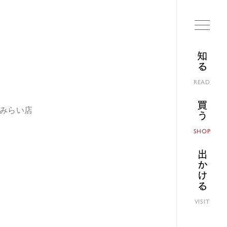
知る
READ
買う
とみらい店
SHOP
出かける
VISIT