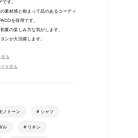
ーデです。
ムの素材感と相まって品のあるコーディ
PACOを採用です。
が初夏の楽しみ方な気がします。
ーヨンが大活躍します。
を見る
ングを見る
 モノトーン
# シャツ
ンダル
# リネン