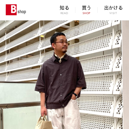
知る
買う
出かける
READ
SHOP
VISIT