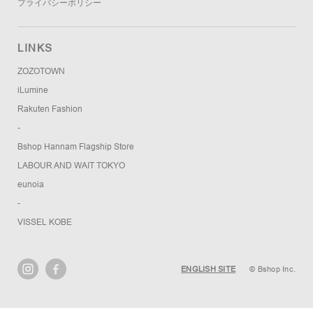
プライバシーポリシー
LINKS
ZOZOTOWN
iLumine
Rakuten Fashion
-
Bshop Hannam Flagship Store
LABOUR AND WAIT TOKYO
eunoia
-
VISSEL KOBE
ENGLISH SITE
© Bshop Inc.