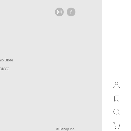
ip Store
TOKYO
© Bshop Inc.