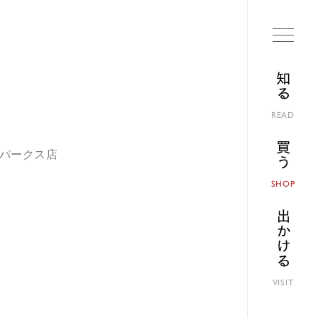
知る
READ
買う
ばパークス店
SHOP
出かける
VISIT