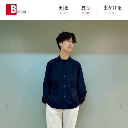
知る
買う
出かける
READ
SHOP
VISIT