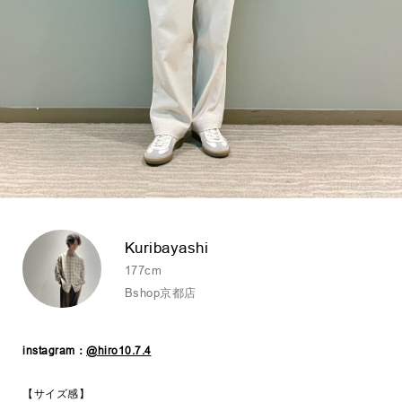
Kuribayashi
177cm
Bshop京都店
instagram：
@hiro10.7.4
【サイズ感】