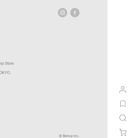
ip Store
TOKYO
© Bshop Inc.