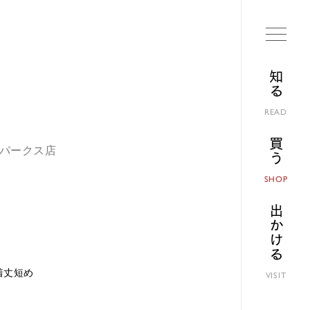
知る
READ
買う
ばパークス店
SHOP
出かける
着丈短め
VISIT