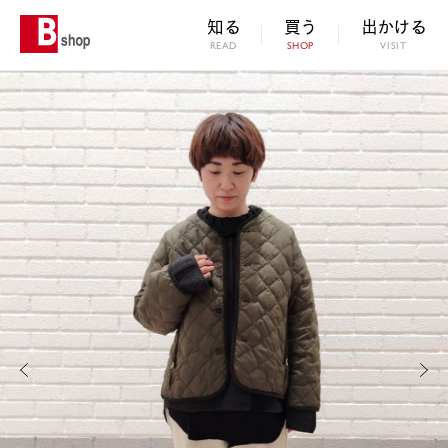
知る
買う
出かける
READ
SHOP
VISIT