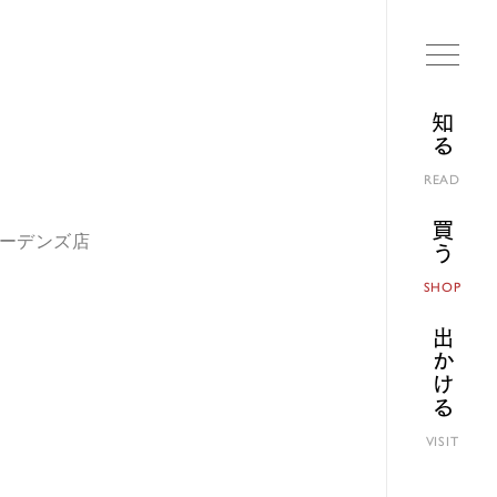
知る
READ
買う
ガーデンズ店
SHOP
出かける
VISIT