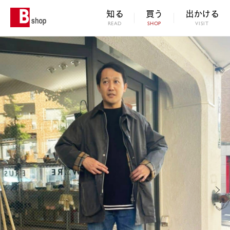
知る
買う
出かける
READ
SHOP
VISIT