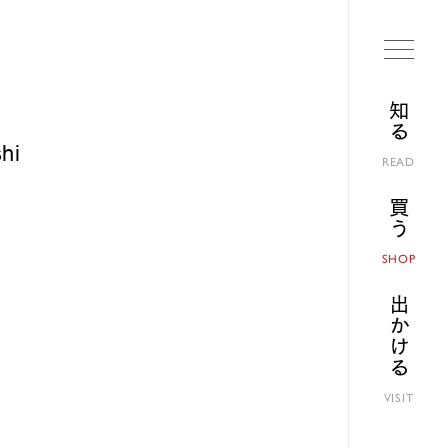
知る
hi
READ
買う
SHOP
出かける
VISIT