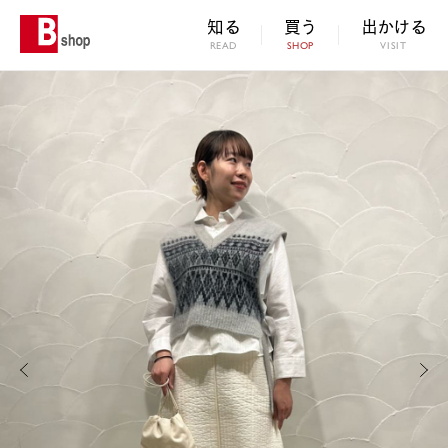
知る
買う
出かける
READ
SHOP
VISIT