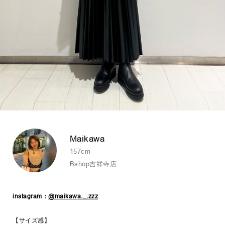
Maikawa
157cm
Bshop吉祥寺店
instagram：
@maikawa._.zzz
【サイズ感】