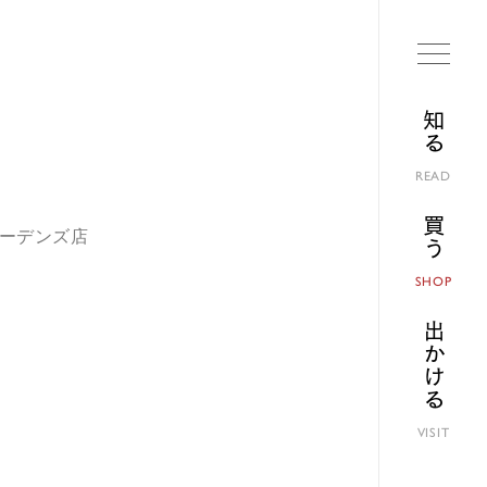
知る
READ
買う
ガーデンズ店
SHOP
出かける
VISIT