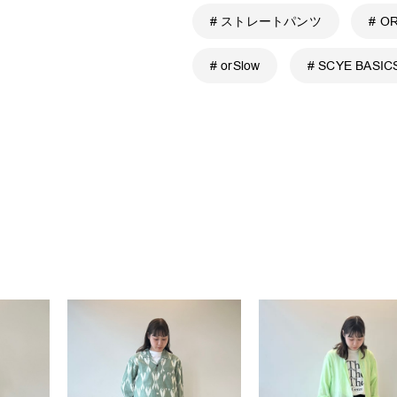
# ストレートパンツ
# O
# orSlow
# SCYE BASIC