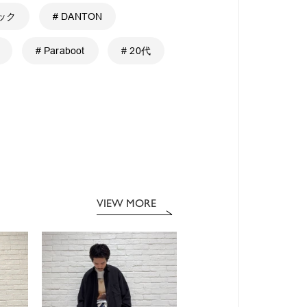
ェック
# DANTON
# Paraboot
# 20代
VIEW MORE