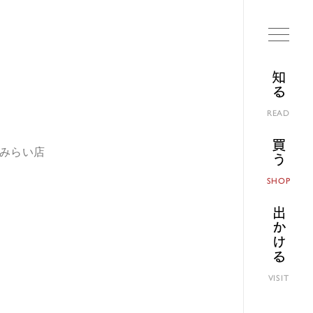
知る
READ
買う
とみらい店
SHOP
出かける
VISIT