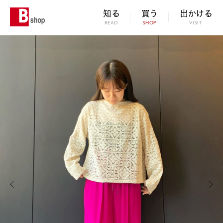
知る
買う
出かける
READ
SHOP
VISIT