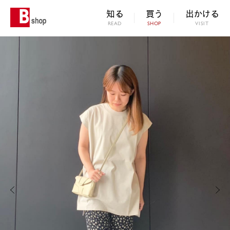
知る
買う
出かける
READ
SHOP
VISIT