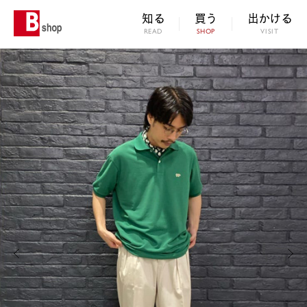
知る
買う
出かける
READ
SHOP
VISIT