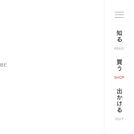
知る
READ
買う
OBE
SHOP
出かける
り
VISIT