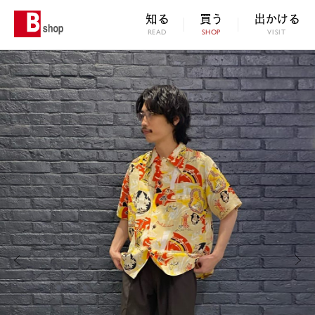
知る
買う
出かける
READ
SHOP
VISIT