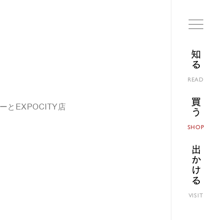
知る
READ
買う
ーとEXPOCITY店
SHOP
出かける
VISIT