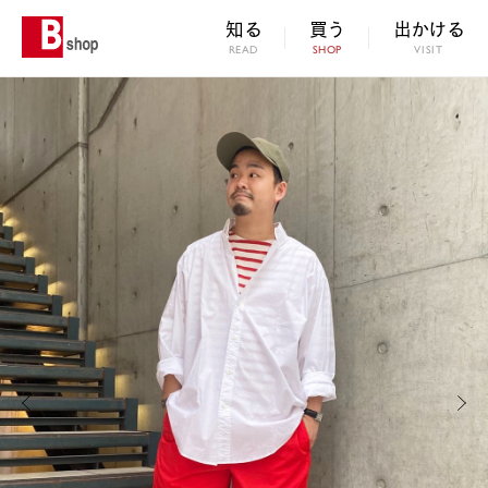
知る
買う
出かける
READ
SHOP
VISIT