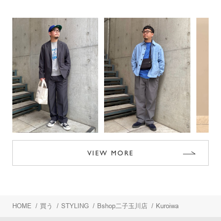
VIEW MORE
HOME
/
買う
/
STYLING
/
Bshop二子玉川店
/
Kuroiwa