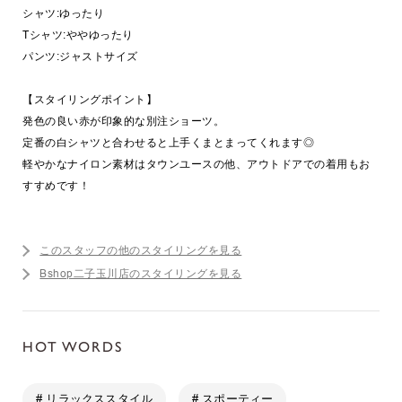
シャツ:ゆったり
Tシャツ:ややゆったり
パンツ:ジャストサイズ
【スタイリングポイント】
発色の良い赤が印象的な別注ショーツ。
定番の白シャツと合わせると上手くまとまってくれます◎
軽やかなナイロン素材はタウンユースの他、アウトドアでの着用もお
すすめです！
このスタッフの他のスタイリングを見る
Bshop二子玉川店のスタイリングを見る
HOT WORDS
# リラックススタイル
# スポーティー