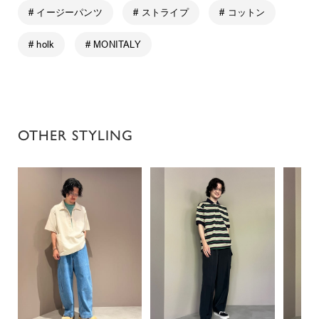
# イージーパンツ
# ストライプ
# コットン
# holk
# MONITALY
OTHER STYLING