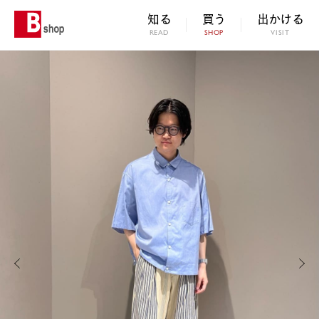
知る
買う
出かける
READ
SHOP
VISIT