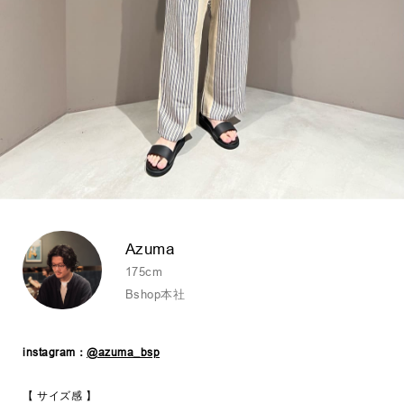
Azuma
175cm
Bshop本社
instagram：
@azuma_bsp
【 サイズ感 】