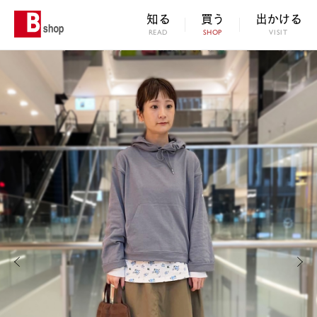
知る
買う
出かける
READ
SHOP
VISIT