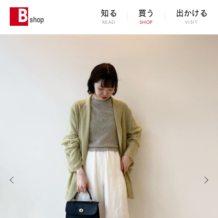
知る
買う
出かける
READ
SHOP
VISIT