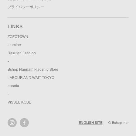
プライバシーポリシー
LINKS
ZOZOTOWN
iLumine
Rakuten Fashion
-
Bshop Hannam Flagship Store
LABOUR AND WAIT TOKYO
eunoia
-
VISSEL KOBE
ENGLISH SITE
© Bshop Inc.