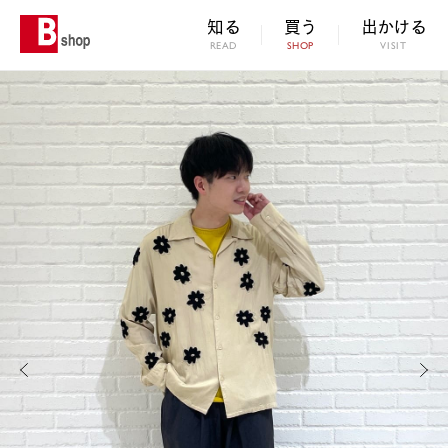
知る
買う
出かける
READ
SHOP
VISIT