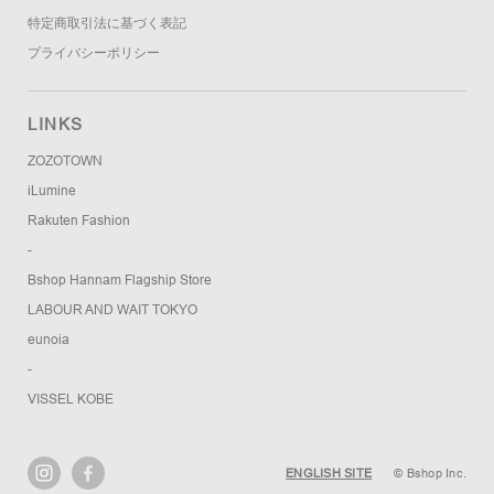
特定商取引法に基づく表記
プライバシーポリシー
LINKS
ZOZOTOWN
iLumine
Rakuten Fashion
-
Bshop Hannam Flagship Store
LABOUR AND WAIT TOKYO
eunoia
-
VISSEL KOBE
ENGLISH SITE
© Bshop Inc.