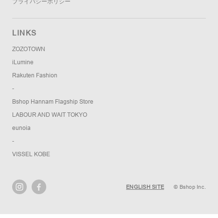
プライバシーポリシー
LINKS
ZOZOTOWN
iLumine
Rakuten Fashion
-
Bshop Hannam Flagship Store
LABOUR AND WAIT TOKYO
eunoia
-
VISSEL KOBE
ENGLISH SITE
© Bshop Inc.