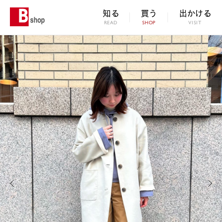
知る
買う
出かける
READ
SHOP
VISIT