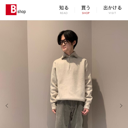
知る
買う
出かける
READ
SHOP
VISIT