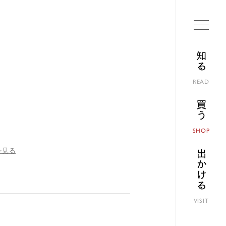
知る
READ
買う
SHOP
を見る
出かける
VISIT