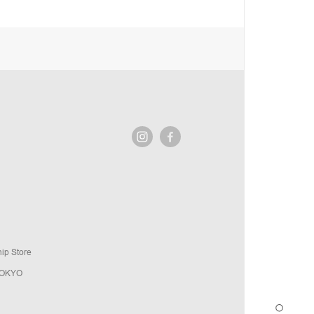
ip Store
TOKYO