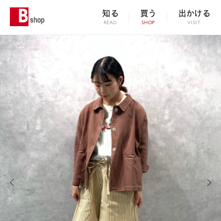
知る
買う
出かける
READ
SHOP
VISIT