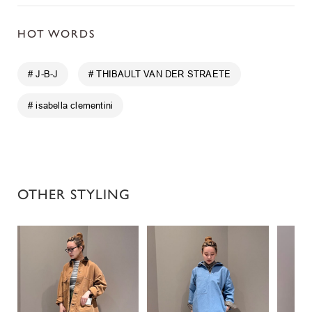
HOT WORDS
# J-B-J
# THIBAULT VAN DER STRAETE
# isabella clementini
OTHER STYLING