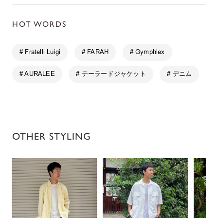
HOT WORDS
# Fratelli Luigi
# FARAH
# Gymphlex
# AURALEE
# テーラードジャケット
# デニム
OTHER STYLING