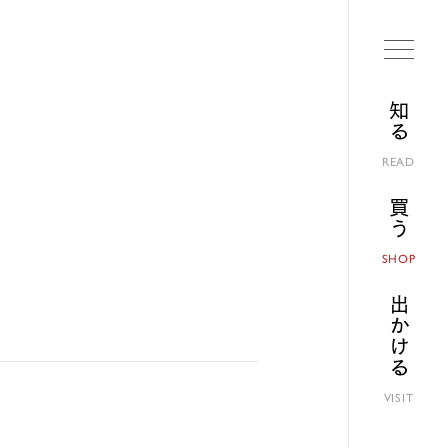
知る
READ
買う
SHOP
出かける
VISIT