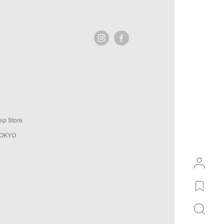
ip Store
TOKYO