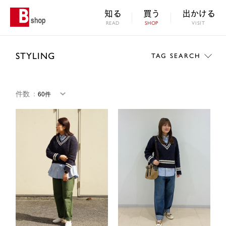
知る
買う
出かける
READ
SHOP
VISIT
STYLING
TAG SEARCH
件数
：