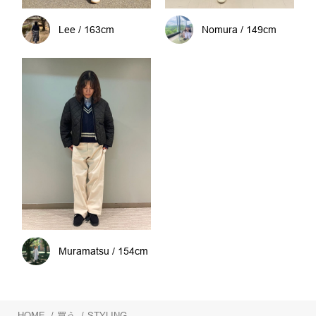
Lee / 163cm
Nomura / 149cm
Muramatsu / 154cm
HOME
/
買う
/
STYLING