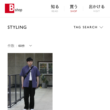
知る
買う
出かける
READ
SHOP
VISIT
STYLING
TAG SEARCH
件数
：