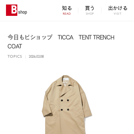
知る
買う
出かける
READ
SHOP
VISIT
今日もビショップ TICCA TENT TRENCH
COAT
TOPICS
|
2026.02.08