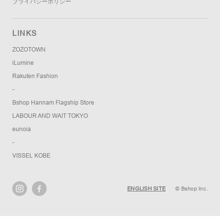
プライバシーポリシー
LINKS
ZOZOTOWN
iLumine
Rakuten Fashion
-
Bshop Hannam Flagship Store
LABOUR AND WAIT TOKYO
eunoia
-
VISSEL KOBE
ENGLISH SITE
© Bshop Inc.