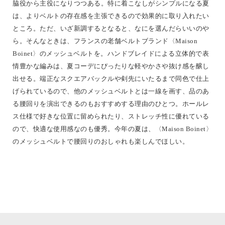
脇役から主役になりつつある。特に着こなしがシンプルになる夏
は、よりベルトの存在感を主張できるので効果的に取り入れたい
ところ。ただ、いざ新調するとなると、なにを選んだらいいのや
ら。そんなときは、フランスの老舗ベルトブランド〈Maison
Boinet〉のメッシュベルトを。ハンドブレイドによる立体的で表
情豊かな編みは、夏コーデにぴったりな軽やかさや抜け感を醸し
出せる。端正なスクエアバックルや剣先にいたるまで同色で仕上
げられているので、他のメッシュベルトとは一線を画す、品のあ
る腰回りを演出できるのもおすすめする理由のひとつ。ホールレ
ス仕様で好きな位置に留められたり、ストレッチ性に優れている
ので、快適な使用感なのも優秀。今年の夏は、〈Maison Boinet〉
のメッシュベルトで腰回りのおしゃれも楽しんでほしい。