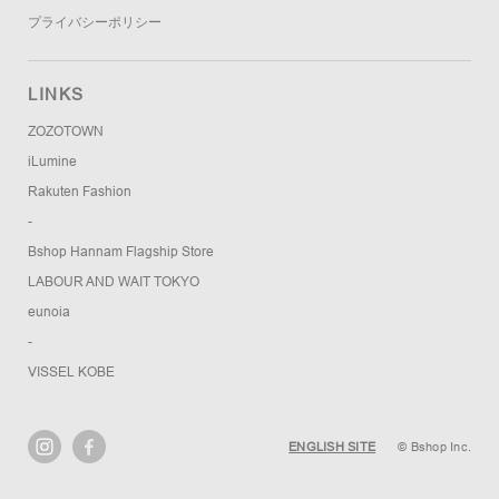
プライバシーポリシー
LINKS
ZOZOTOWN
iLumine
Rakuten Fashion
-
Bshop Hannam Flagship Store
LABOUR AND WAIT TOKYO
eunoia
-
VISSEL KOBE
ENGLISH SITE
© Bshop Inc.