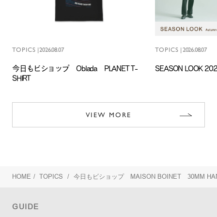
TOPICS
|
2026.08.07
TOPICS
|
2026.08.07
今日もビショップ Oblada PLANET T-
SEASON LOOK 202
SHIRT
VIEW MORE
HOME
/
TOPICS
/
今日もビショップ MAISON BOINET 30MM HAND
GUIDE