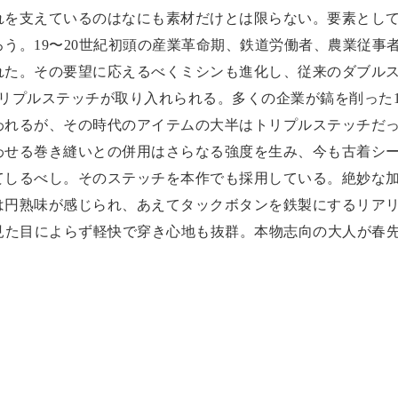
れを支えているのはなにも素材だけとは限らない。要素とし
う。19〜20世紀初頭の産業革命期、鉄道労働者、農業従事
れた。その要望に応えるべくミシンも進化し、従来のダブル
リプルステッチが取り入れられる。多くの企業が鎬を削った19
われるが、その時代のアイテムの大半はトリプルステッチだっ
わせる巻き縫いとの併用はさらなる強度を生み、今も古着シ
てしるべし。そのステッチを本作でも採用している。絶妙な
は円熟味が感じられ、あえてタックボタンを鉄製にするリア
見た目によらず軽快で穿き心地も抜群。本物志向の大人が春