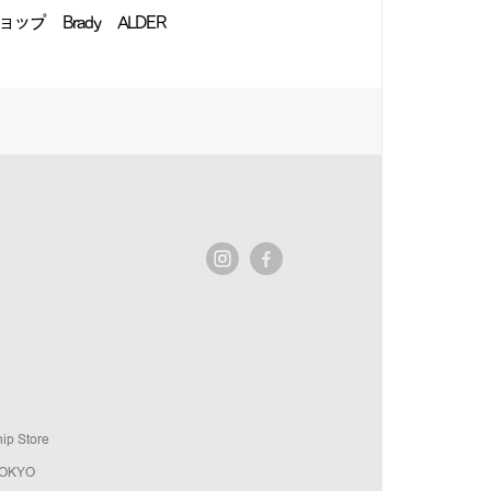
ップ Brady ALDER
ip Store
TOKYO