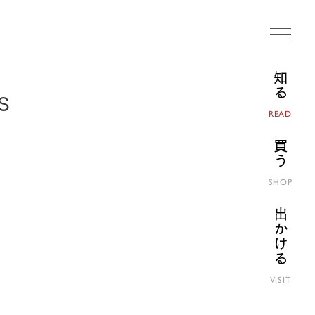
知る
S
READ
買う
SHOP
出かける
VISIT