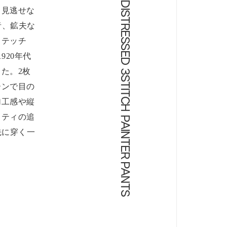
今日もビショップ Gurank DISTRESSED 3STITCH PAINTER PANTS
て見逃せな
者、鉱夫な
ステッチ
20年代
た。2枚
ーンで目の
加工感や縦
リティの追
先に穿く一