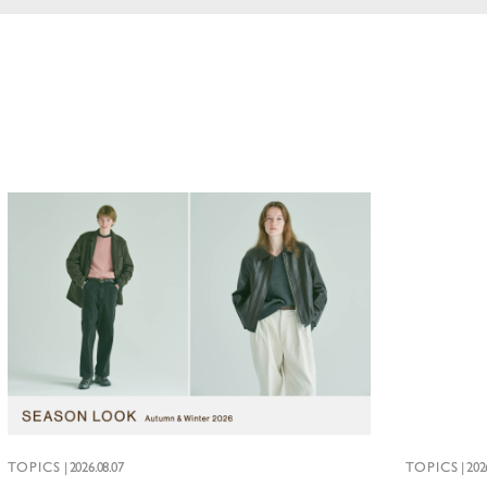
TOPICS
|
2026.08.07
TOPICS
|
202