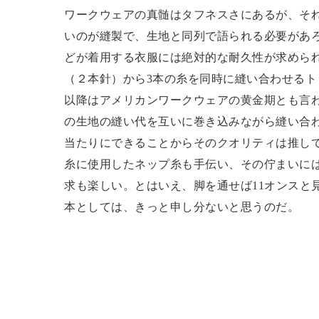
ワークウェアの真髄はタフネスさにあるが、そ
いのが縫製で、生地と同列で語られる必要があろ
どが着用する衣服には絶対的な耐久性が求めら
（２本針）から3本の糸を同時に縫い合わせるト
以降はアメリカンワークウェアの黄金期とも言
の生地の縫い代を互いに巻き込みながら縫い合
当たりにできることからそのクオリティは推し
糸に使用したネップ糸も手伝い、その佇まいに
求も楽しい。とはいえ、脚を通せば11オンスと
本としては、きっと申し分ないと思うのだ。