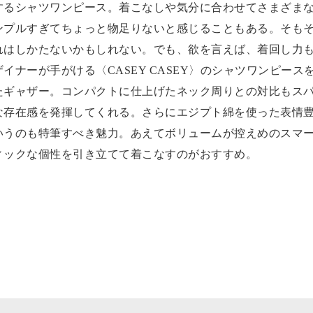
するシャツワンピース。着こなしや気分に合わせてさまざま
ンプルすぎてちょっと物足りないと感じることもある。そも
れはしかたないかもしれない。でも、欲を言えば、着回し力
ナーが手がける〈CASEY CASEY〉のシャツワンピース
たギャザー。コンパクトに仕上げたネック周りとの対比もス
な存在感を発揮してくれる。さらにエジプト綿を使った表情
いうのも特筆すべき魅力。あえてボリュームが控えめのスマ
ィックな個性を引き立てて着こなすのがおすすめ。