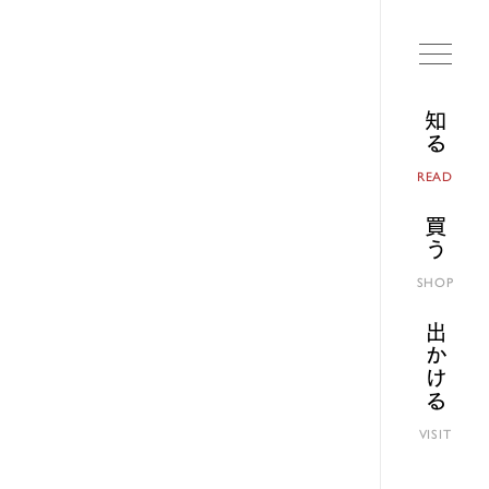
知る
READ
買う
SHOP
出かける
VISIT