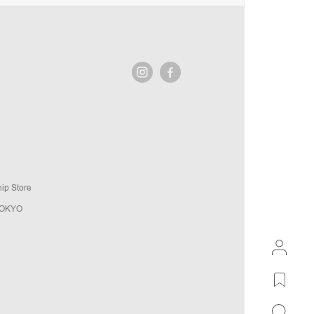
ip Store
TOKYO