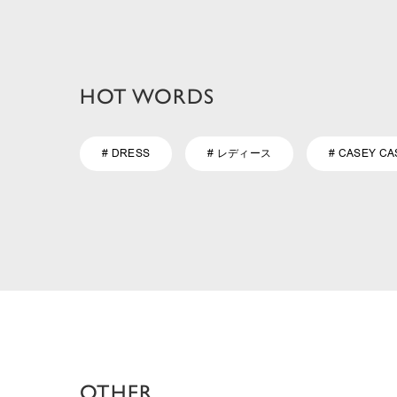
HOT WORDS
# DRESS
# レディース
# CASEY CA
OTHER