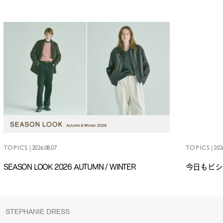
TOPICS
|
2026.08.07
TOPICS
|
202
SEASON LOOK 2026 AUTUMN / WINTER
今日もビショ
TEPHANIE DRESS