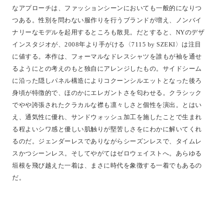
なアプローチは、ファッションシーンにおいても一般的になりつ
つある。性別を問わない服作りを行うブランドが増え、ノンバイ
ナリーなモデルを起用するところも散見。だとすると、NYのデザ
インスタジオが、2008年より手がける〈7115 by SZEKI〉は注目
に値する。本作は、フォーマルなドレスシャツを誰もが袖を通せ
るようにとの考えのもと独自にアレンジしたもの。サイドシーム
に沿った隠しパネル構造によりコクーンシルエットとなった後ろ
身頃が特徴的で、ほのかにエレガントさを匂わせる。クラシック
でやや誇張されたクラカルな襟も凛々しさと個性を演出。とはい
え、通気性に優れ、サンドウォッシュ加工を施したことで生まれ
る程よいシワ感と優しい肌触りが堅苦しさをにわかに解いてくれ
るのだ。ジェンダーレスでありながらシーズンレスで、タイムレ
スかつシーンレス。そしてやがてはゼロウェイストへ。あらゆる
垣根を飛び越えた一着は、まさに時代を象徴する一着でもあるの
だ。