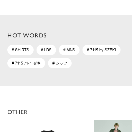
HOT WORDS
# SHIRTS
# LDS
# MNS
# 7115 by SZEKI
# 7115 バイ ゼキ
# シャツ
OTHER