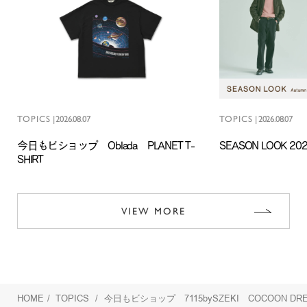
TOPICS
|
2026.08.07
TOPICS
|
2026.08.07
今日もビショップ Oblada PLANET T-
SEASON LOOK 202
SHIRT
VIEW MORE
HOME
/
TOPICS
/
今日もビショップ 7115bySZEKI COCOON DRES