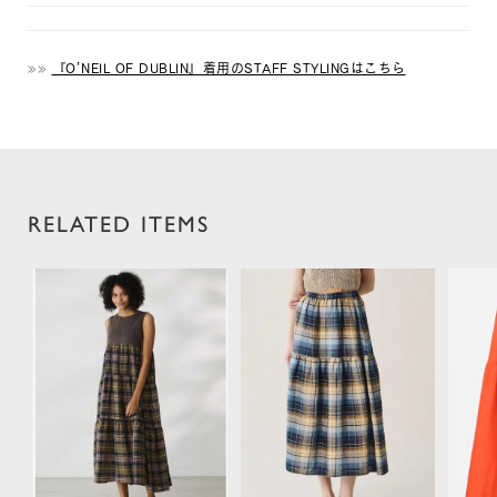
»»
『O’NEIL OF DUBLIN』着用のSTAFF STYLINGはこちら
RELATED ITEMS