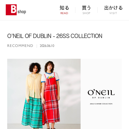
知る
買う
出かける
READ
SHOP
VISIT
O'NEIL OF DUBLIN - 26SS COLLECTION
RECOMMEND
|
2026.06.10