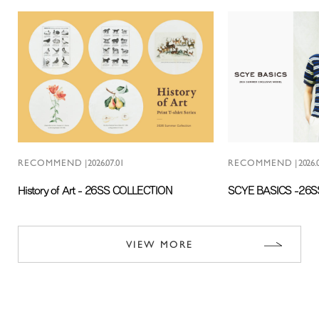
RECOMMEND
|
2026.07.01
RECOMMEND
|
2026.
History of Art - 26SS COLLECTION
SCYE BASICS -26
VIEW MORE