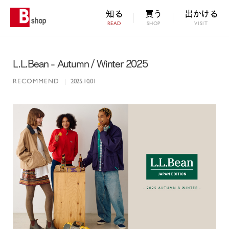
知る
買う
出かける
READ
SHOP
VISIT
L.L.Bean - Autumn / Winter 2025
RECOMMEND
|
2025.10.01