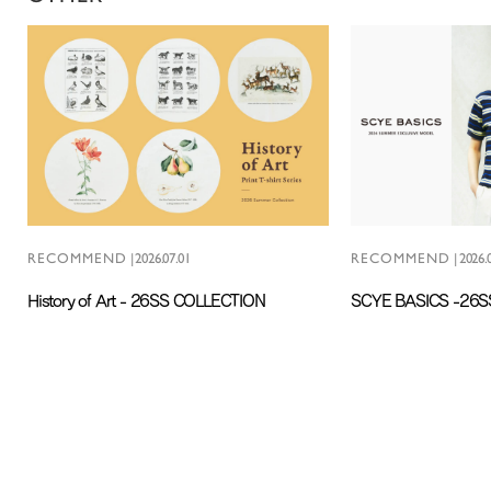
RECOMMEND
|
2026.07.01
RECOMMEND
|
2026.
History of Art - 26SS COLLECTION
SCYE BASICS -26