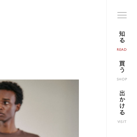
知る
READ
買う
SHOP
出かける
VISIT