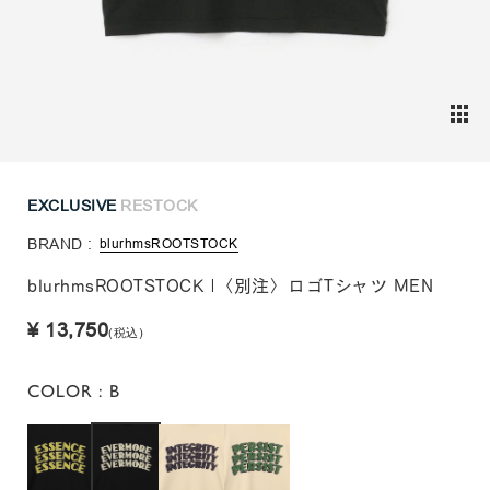
EXCLUSIVE
RESTOCK
BRAND :
blurhmsROOTSTOCK
blurhmsROOTSTOCK |〈別注〉ロゴTシャツ MEN
¥ 13,750
(税込)
COLOR
: B