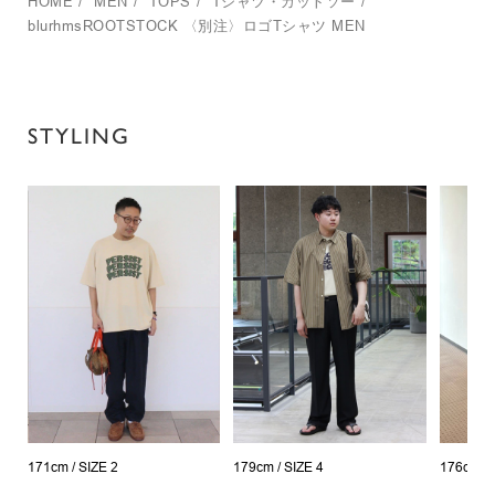
HOME
/
MEN
/
TOPS
/
Tシャツ・カットソー
/
blurhmsROOTSTOCK
〈別注〉ロゴTシャツ MEN
STYLING
171cm /
SIZE 2
179cm /
SIZE 4
176cm /