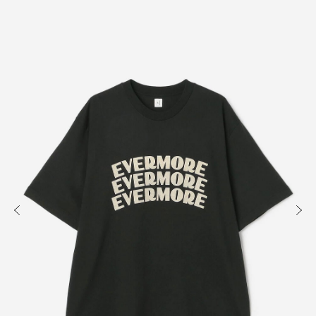
知る
買う
出かける
READ
SHOP
VISIT