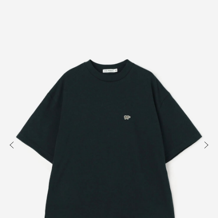
知る
買う
出かける
READ
SHOP
VISIT